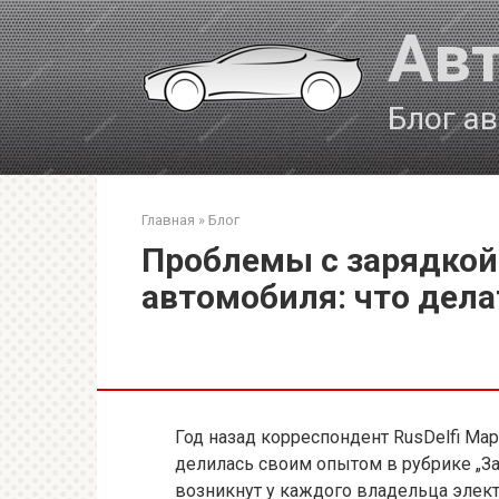
Перейти
Авт
к
контенту
Блог а
Главная
»
Блог
Проблемы с зарядкой
автомобиля: что дела
Год назад корреспондент RusDelfi Ма
делилась своим опытом в рубрике „За
возникнут у каждого владельца элект