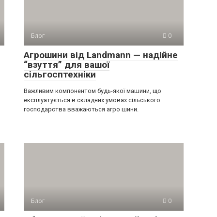
Блог
0
Агрошини від Landmann — надійне
“взуття” для вашої
сільгосптехніки
Важливим компонентом будь-якої машини, що
експлуатується в складних умовах сільського
господарства вважаються агро шини.
Блог
0