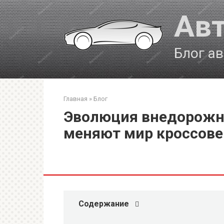
Перейти
Авт
к
контенту
Блог а
Главная
»
Блог
Эволюция внедорожни
меняют мир кроссове
Содержание