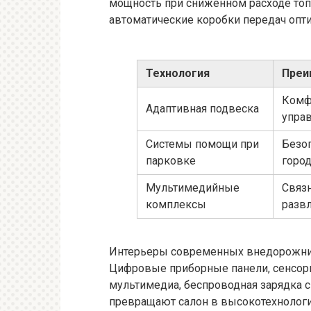
мощность при сниженном расходе топ
автоматические коробки передач опти
Технология
Преи
Комф
Адаптивная подвеска
упра
Системы помощи при
Безо
парковке
горо
Мультимедийные
Связн
комплексы
разв
Интерьеры современных внедорожник
Цифровые приборные панели, сенсор
мультимедиа, беспроводная зарядка 
превращают салон в высокотехнологи