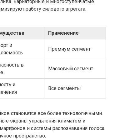
лива. Вариаторные и многоступенчатые
мизируют работу силового агрегата.
мущества
Применение
орт и
Премиум сегмент
вляемость
пасность в
Массовый сегмент
де
ость и
Все сегменты
лечения
ов становятся все более технологичными.
ные экраны управления климатом и
смартфонов и системы распознавания голоса
чное пространство.