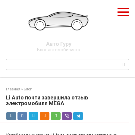
Перейти
к
контенту
Авто Гуру
Блог автомобилиста
Поиск:
Главная
»
Блог
Li Auto почти завершила отзыв
электромобиля MEGA