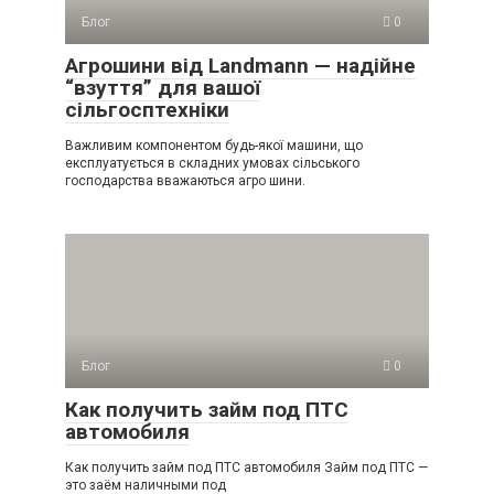
Блог
0
Агрошини від Landmann — надійне
“взуття” для вашої
сільгосптехніки
Важливим компонентом будь-якої машини, що
експлуатується в складних умовах сільського
господарства вважаються агро шини.
Блог
0
Как получить займ под ПТС
автомобиля
Как получить займ под ПТС автомобиля Займ под ПТС —
это заём наличными под