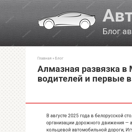
Перейти
Авт
к
контенту
Блог а
Главная
»
Блог
Алмазная развязка в
водителей и первые 
В августе 2025 года в белорусской с
организации дорожного движения — а
кольцевой автомобильной дороги, Иг