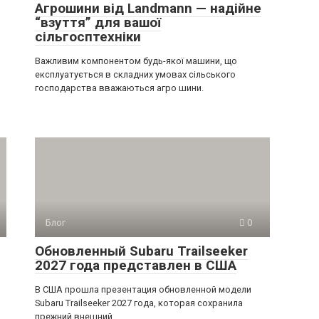
Агрошини від Landmann — надійне
“взуття” для вашої
сільгосптехніки
Важливим компонентом будь-якої машини, що
експлуатується в складних умовах сільського
господарства вважаються агро шини.
Блог
0
Обновленный Subaru Trailseeker
2027 года представлен в США
В США прошла презентация обновленной модели
Subaru Trailseeker 2027 года, которая сохранила
прежний внешний