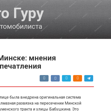
о Гуру
втомобилиста
 Минске: мнения
впечатления
толице была внедрена оригинальная система
лмазная развязка на пересечении Минской
уменского тракта и улицы Бабушкина. Это