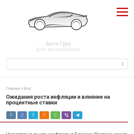
Перейти
к
контенту
Авто Гуру
Блог автомобилиста
Поиск:
Главная
»
Блог
Ожидания роста инфляции и влияние на
процентные ставки