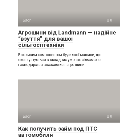
Блог
0
Агрошини від Landmann — надійне
“взуття” для вашої
сільгосптехніки
Важливим компонентом будь-якої машини, що
експлуатується в складних умовах сільського
господарства вважаються агро шини.
Блог
0
Как получить займ под ПТС
автомобиля