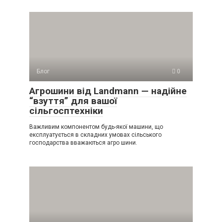
Блог
0
Агрошини від Landmann — надійне
“взуття” для вашої
сільгосптехніки
Важливим компонентом будь-якої машини, що
експлуатується в складних умовах сільського
господарства вважаються агро шини.