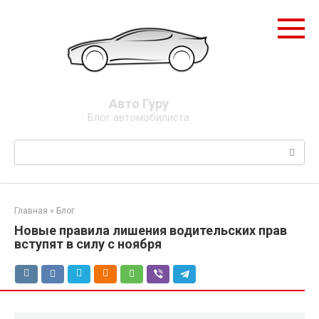
Перейти
к
контенту
Авто Гуру
Блог автомобилиста
Поиск:
Главная
»
Блог
Новые правила лишения водительских прав
вступят в силу с ноября