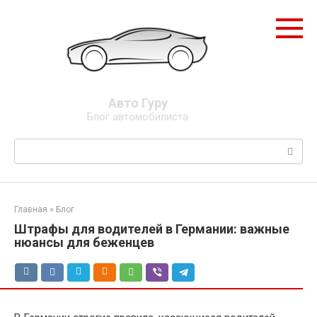
Перейти
к
контенту
Авто Гуру
Блог автомобилиста
Поиск:
Главная
»
Блог
Штрафы для водителей в Германии: важные
нюансы для беженцев