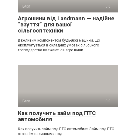
Блог
0
Агрошини від Landmann — надійне
“взуття” для вашої
сільгосптехніки
Важливим компонентом будь-якої машини, що
експлуатується в складних умовах сільського
господарства вважаються агро шини.
Блог
0
Как получить займ под ПТС
автомобиля
Как получить займ под ПТС автомобиля Займ под ПТС —
это заём наличными под