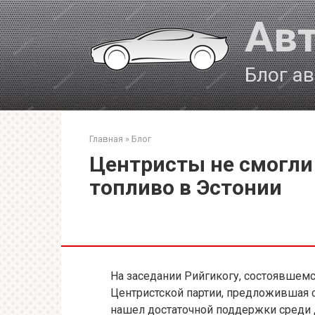
Перейти
Авт
к
контенту
Блог а
Главная
»
Блог
Центристы не смогли 
топливо в Эстонии
На заседании Рийгикогу, состоявшемс
Центристской партии, предложившая с
нашел достаточной поддержки среди 