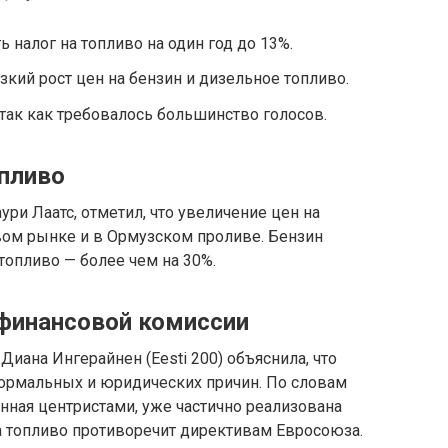
 налог на топливо на один год до 13%.
кий рост цен на бензин и дизельное топливо.
ак как требовалось большинство голосов.
опливо
ури Лаатс, отметил, что увеличение цен на
вом рынке и в Ормузском проливе. Бензин
топливо — более чем на 30%.
финансовой комиссии
иана Ингерайнен (Eesti 200) объяснила, что
формальных и юридических причин. По словам
нная центристами, уже частично реализована
а топливо противоречит директивам Евросоюза.