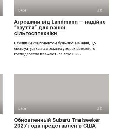
Блог
0
Агрошини від Landmann — надійне
“взуття” для вашої
сільгосптехніки
Важливим компонентом будь-якої машини, що
експлуатується в складних умовах сільського
господарства вважаються агро шини.
Блог
0
Обновленный Subaru Trailseeker
2027 года представлен в США