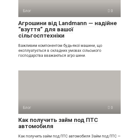
Блог
0
Агрошини від Landmann — надійне
“взуття” для вашої
сільгосптехніки
Важливим компонентом будь-якої машини, що
експлуатується в складних умовах сільського
господарства вважаються агро шини.
Блог
0
Как получить займ под ПТС
автомобиля
Как получить займ под ПТС автомобиля Займ под ПТС —