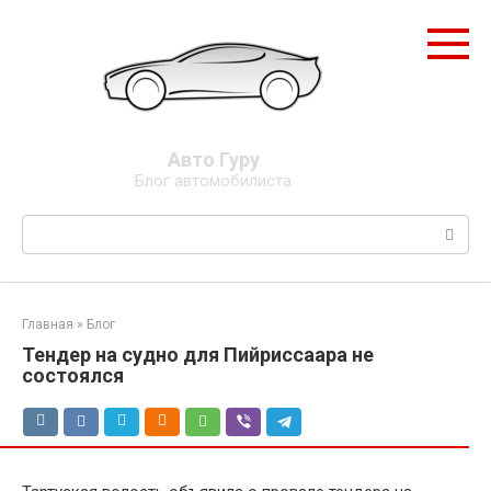
Перейти
к
контенту
Авто Гуру
Блог автомобилиста
Поиск:
Главная
»
Блог
Тендер на судно для Пийриссаара не
состоялся