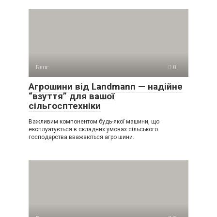
Блог
0
Агрошини від Landmann — надійне
“взуття” для вашої
сільгосптехніки
Важливим компонентом будь-якої машини, що
експлуатується в складних умовах сільського
господарства вважаються агро шини.