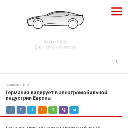
Перейти
к
контенту
Авто Гуру
Блог автомобилиста
Поиск:
Главная
»
Блог
Германия лидирует в электромобильной
индустрии Европы