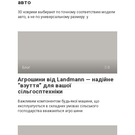
авто
3D коврики выбирают по точному соответствию модели
авто, а не по универсальному размеру: у
Блог
0
Агрошини від Landmann — надійне
“взуття” для вашої
сільгосптехніки
Важливим компонентом будь-якої машини, що
експлуатується в складних умовах сільського
господарства вважаються агро шини.