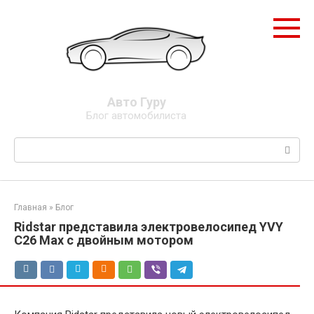
Перейти
к
контенту
Авто Гуру
Блог автомобилиста
Поиск:
Главная
»
Блог
Ridstar представила электровелосипед YVY
C26 Max с двойным мотором