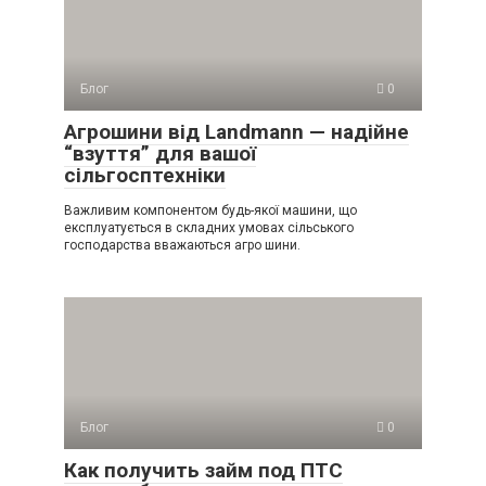
Блог
0
Агрошини від Landmann — надійне
“взуття” для вашої
сільгосптехніки
Важливим компонентом будь-якої машини, що
експлуатується в складних умовах сільського
господарства вважаються агро шини.
Блог
0
Как получить займ под ПТС