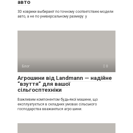
авто
3D коврики выбирают по точному соответствию модели
авто, а не по универсальному размеру: у
Блог
0
Агрошини від Landmann — надійне
“взуття” для вашої
сільгосптехніки
Важливим компонентом будь-якої машини, що
експлуатується в складних умовах сільського
господарства вважаються агро шини.