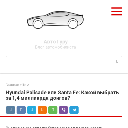
Перейти
к
контенту
Авто Гуру
Блог автомобилиста
Поиск:
Главная
»
Блог
Hyundai Palisade или Santa Fe: Какой выбрать
за 1,4 миллиарда донгов?