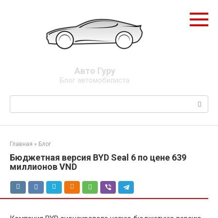
Перейти
к
контенту
Авто Гуру
Блог автомобилиста
Поиск:
Главная
»
Блог
Бюджетная версия BYD Seal 6 по цене 639
миллионов VND