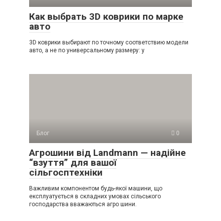
Как выбрать 3D коврики по марке
авто
3D коврики выбирают по точному соответствию модели
авто, а не по универсальному размеру: у
Блог
0
Агрошини від Landmann — надійне
“взуття” для вашої
сільгосптехніки
Важливим компонентом будь-якої машини, що
експлуатується в складних умовах сільського
господарства вважаються агро шини.