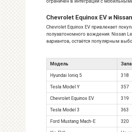
ограничен в интеграции с мобильными
Chevrolet Equinox EV и Nissan
Chevrolet Equinox EV привлекает поку
полуавтономного вождения. Nissan L
вариантов, остаётся популярным выб
Модель
Запа
Hyundai Ioniq 5
318
Tesla Model Y
357
Chevrolet Equinox EV
319
Tesla Model 3
363
Ford Mustang Mach-E
320