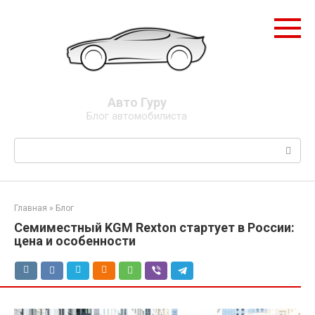
Перейти
к
контенту
Авто Гуру
Блог автомобилиста
Поиск:
Главная
»
Блог
Семиместный KGM Rexton стартует в России:
цена и особенности