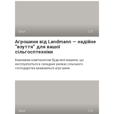
Блог
0
Агрошини від Landmann — надійне
“взуття” для вашої
сільгосптехніки
Важливим компонентом будь-якої машини, що
експлуатується в складних умовах сільського
господарства вважаються агро шини.
Блог
0