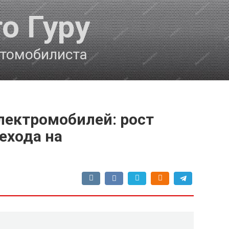
о Гуру
втомобилиста
лектромобилей: рост
ехода на