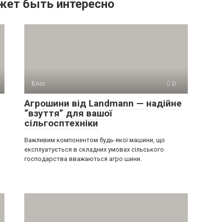
жет быть интересно
Блог
0
Агрошини від Landmann — надійне
“взуття” для вашої
сільгосптехніки
Важливим компонентом будь-якої машини, що
експлуатується в складних умовах сільського
господарства вважаються агро шини.