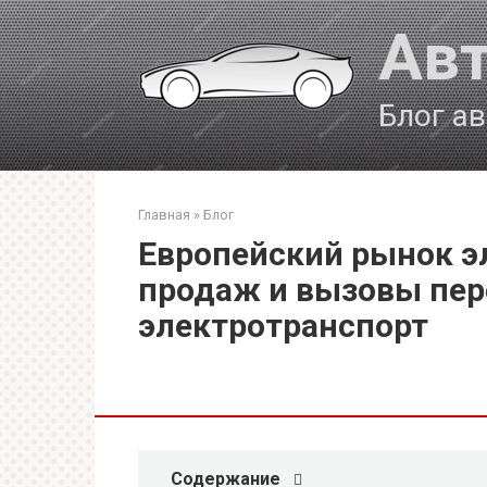
Перейти
Авт
к
контенту
Блог а
Главная
»
Блог
Европейский рынок э
продаж и вызовы пер
электротранспорт
Содержание