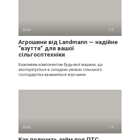
Блог
0
Агрошини від Landmann — надійне
“взуття” для вашої
сільгосптехніки
Важливим компонентом будь-якої машини, що
експлуатується в складних умовах сільського
господарства вважаються агро шини.
Блог
0
Как получить займ под ПТС