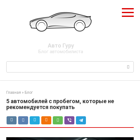
Перейти
к
контенту
Авто Гуру
Блог автомобилиста
Поиск:
Главная
»
Блог
5 автомобилей с пробегом, которые не
рекомендуется покупать