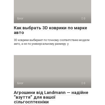
Блог
0
Как выбрать 3D коврики по марке
авто
3D коврики выбирают по точному соответствию модели
авто, а не по универсальному размеру: у
Блог
0
Агрошини від Landmann — надійне
“взуття” для вашої
сільгосптехніки