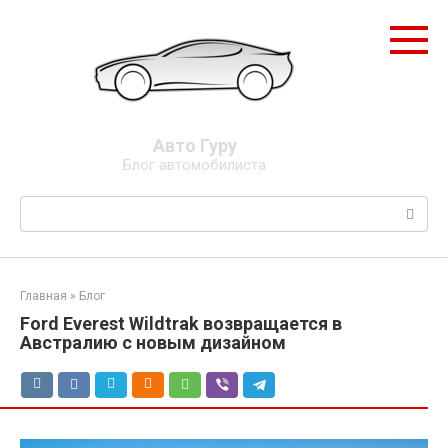
Перейти
к
контенту
Авто Гуру
Блог автомобилиста
Поиск:
Главная
»
Блог
Ford Everest Wildtrak возвращается в
Австралию с новым дизайном