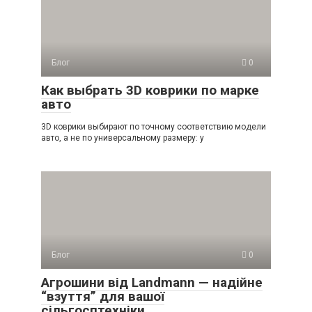
Блог
0
Как выбрать 3D коврики по марке
авто
3D коврики выбирают по точному соответствию модели
авто, а не по универсальному размеру: у
Блог
0
Агрошини від Landmann — надійне
“взуття” для вашої
сільгосптехніки