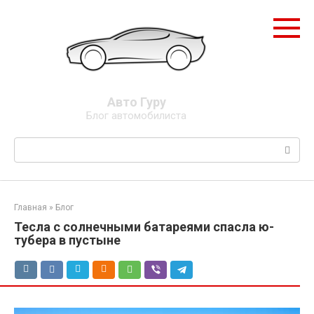
Перейти
к
контенту
Авто Гуру
Блог автомобилиста
Поиск:
Главная
»
Блог
Тесла с солнечными батареями спасла ю-
тубера в пустыне