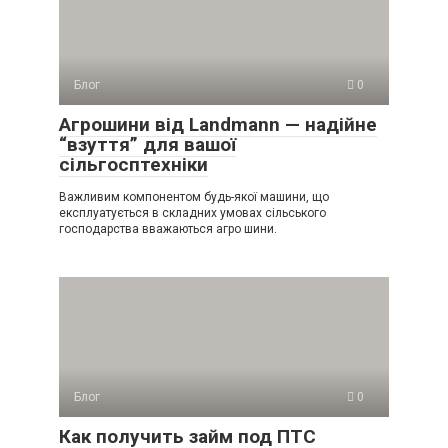
Блог
0
Агрошини від Landmann — надійне
“взуття” для вашої
сільгосптехніки
Важливим компонентом будь-якої машини, що
експлуатується в складних умовах сільського
господарства вважаються агро шини.
Блог
0
Как получить займ под ПТС