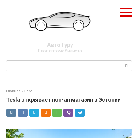
Перейти
к
контенту
Авто Гуру
Блог автомобилиста
Поиск:
Главная
»
Блог
Tesla открывает поп-ап магазин в Эстонии