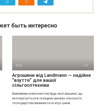
жет быть интересно
Блог
0
Агрошини від Landmann — надійне
“взуття” для вашої
сільгосптехніки
Важливим компонентом будь-якої машини, що
експлуатується в складних умовах сільського
господарства вважаються агро шини.