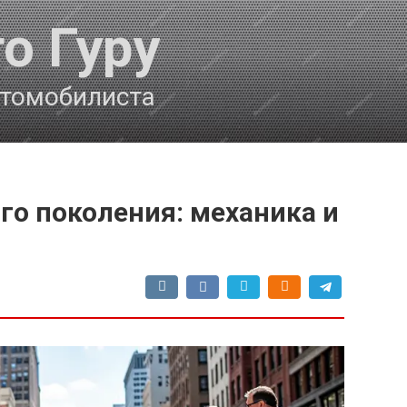
о Гуру
втомобилиста
ого поколения: механика и