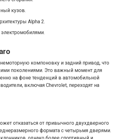
ный кузов.
хитектуры Alpha 2.
и электромобилями.
aro
днемоторную компоновку и задний привод, что
щими поколениями. Это важный момент для
енно на фоне тенденций в автомобильной
одители, включая Chevrolet, переходят на
может отказаться от привычного двухдверного
среднеразмерного формата с четырьмя дверями.
клонников, однако более спортивный и