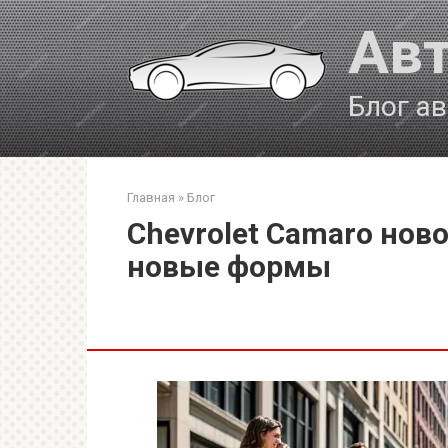
Перейти
Авт
к
контенту
Блог а
Главная
»
Блог
Chevrolet Camaro нов
новые формы