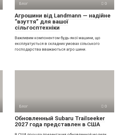
Блог
0
Агрошини від Landmann — надійне
“взуття” для вашої
сільгосптехніки
Важливим компонентом будь-якої машини, що
експлуатується в складних умовах сільського
господарства вважаються агро шини.
Блог
0
Обновленный Subaru Trailseeker
2027 года представлен в США
В США прошла презентация обновленной модели