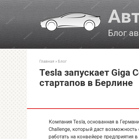
Перейти
Авт
к
контенту
Блог а
Главная
»
Блог
Tesla запускает Giga C
стартапов в Берлине
Компания Tesla, основанная в Германи
Challenge, который даст возможность 
работать на конвейере предприятия в