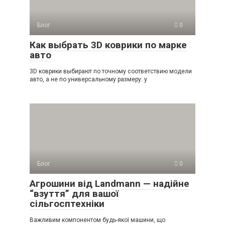
Блог
0
Как выбрать 3D коврики по марке
авто
3D коврики выбирают по точному соответствию модели
авто, а не по универсальному размеру: у
Блог
0
Агрошини від Landmann — надійне
“взуття” для вашої
сільгосптехніки
Важливим компонентом будь-якої машини, що