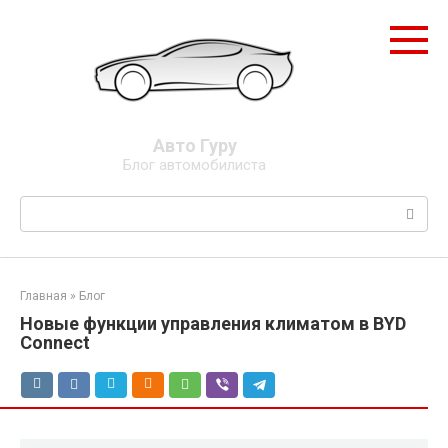
Перейти
к
контенту
Авто Гуру
Блог автомобилиста
Поиск:
Главная
»
Блог
Новые функции управления климатом в BYD
Connect